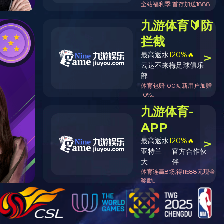
集团动态
热烈庆祝开云下注（中国）官网
与换商数智签署战略合作协议
开云下注（中国）官网技术中心
被省工信厅等六部门认定为省级
企业技术中心
入选国家无抗联盟 步入无抗产业
大循环 ——乐耘生物公司亮相第
22届深圳高交 会国家无抗产业展
团