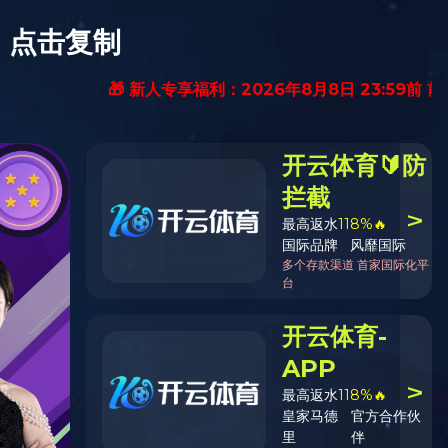
迎访问，吉林开云下注（中国）官网技术股份有限公司
00-7010-358
长春市新区,
一~周五, 8:30 - 17:00
北湖科技园A区B-21栋
云下注（中国）官网服
人才招聘
务