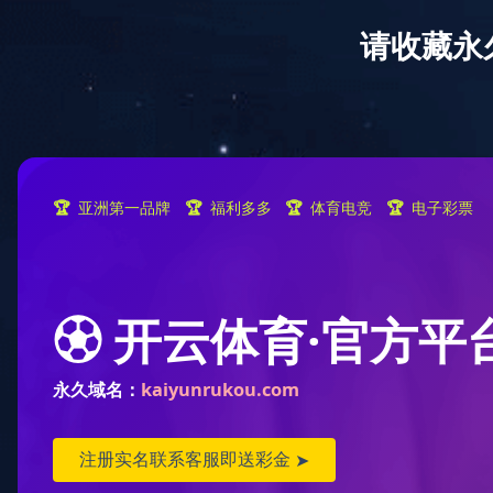
Language
网站首页
关于开云下注（中国
网
首页
> 新闻资讯 > 业界资讯