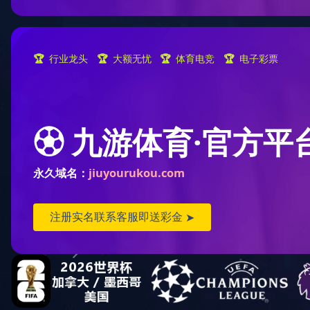
在汉城第2届进口商
云坤在展位前合影留
04月26 2003
by原创
2366次浏览
2004年4月26日