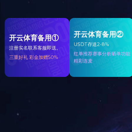
公司应邀参加2004年4月26日在韩国韩城举办
省代表团团长，吉林省委书记王云坤在展位前合