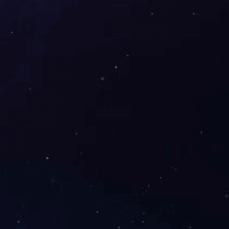
抑菌率99.9% 特殊时期您更需要
它
Jan 31, 2020
防新冠状病毒，口罩还得加上“它”
Jan 22, 2020
一家企业对“一棵树”的守护
Oct 31, 2018