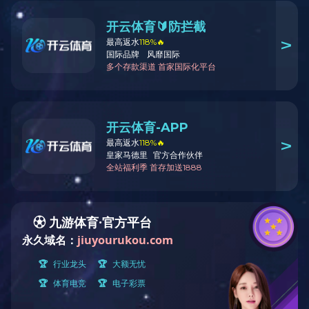
贸易博览会，将于今年9月2日至6日在吉林省长春市举行。
这对于我们长春市的经济发展有着积极的推动作用，对于我们这些中
小型科研企业，更有着得天独厚的发展空间和宣传招商条件，很荣
幸，我公司的红松宝牌系列产品得已在众多国家代表团和各省市领导
面前展示，我们一定会拿出最好的产品来欢迎各届友人的到来，更希
望我们的产品能够走出长春，走出中国，把长白山天然特产推广到世
界各国。
集团动态
热烈庆祝开云下注（中国）官网与换商数智签署战略合作
协议
开云下注（中国）官网技术中心被省工信厅等六部门认定
为省级企业技术中心