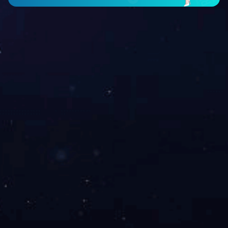
联系详情
服务专线：400-7010-358
hsbao@hsbao.com
吉林省长春市高新北区盛北大街3333号北湖科技园A区B21
栋
© Copyright 2018-2038 吉林开云下注（中国）官网技术股份
有限公司
吉ICP备10001094号-1