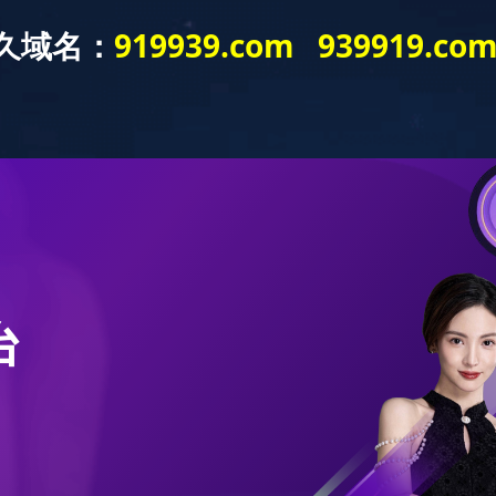
欢
4
股票代码：
833281
周
）官
产品展示
新闻资讯
开