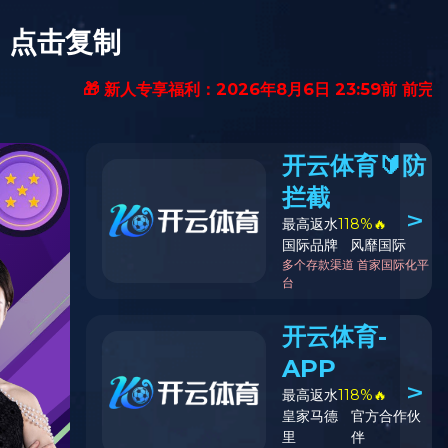
迎访问，吉林开云下注（中国）官网技术股份有限公司
00-7010-358
长春市新区,
一~周五, 8:30 - 17:00
北湖科技园A区B-21栋
云下注（中国）官网服
人才招聘
务